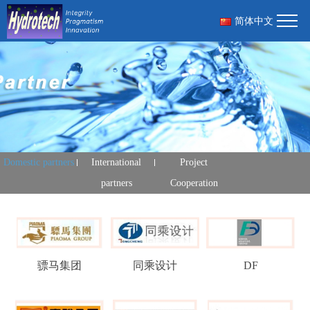
简体中文
Domestic partners
International
Project
partners
Cooperation
骠马集团
同乘设计
DF